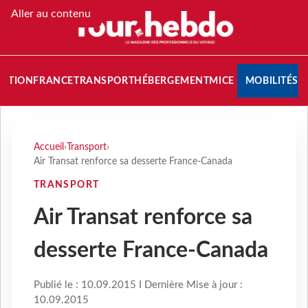
Aller au contenu
NATION
FRANCE
TRANSPORT
HÉBERGEMENT
MICE
MOBILITÉS
Accueil
›
Transport
›
Air Transat renforce sa desserte France-Canada
TRANSPORT
Air Transat renforce sa
desserte France-Canada
Publié le : 10.09.2015 I Dernière Mise à jour :
10.09.2015