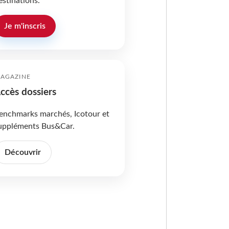
estinations.
Je m'inscris
AGAZINE
ccès dossiers
enchmarks marchés, Icotour et
uppléments Bus&Car.
Découvrir