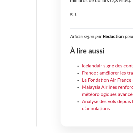
milliards de dollars (2,8 Md€).
S.J.
Article signé par
Rédaction
pou
À lire aussi
Icelandair signe des con
France : améliorer les tr
La Fondation Air France 
Malaysia Airlines renforc
météorologiques avancé
Analyse des vols depuis 
d’annulations