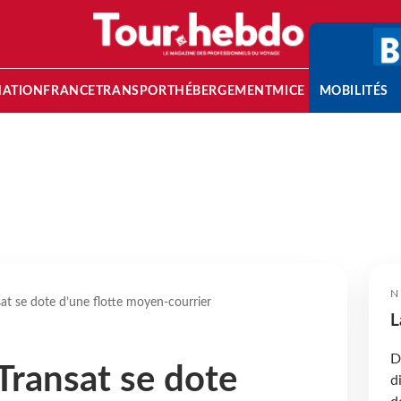
NATION
FRANCE
TRANSPORT
HÉBERGEMENT
MICE
MOBILITÉS
N
nsat se dote d’une flotte moyen-courrier
L
D
 Transat se dote
d