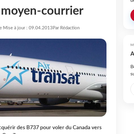
d
e moyen-courrier
re Mise à jour : 09.04.2013
Par Rédaction
M
A
B
s
cquérir des B737 pour voler du Canada vers