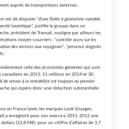
tement auprès de transporteurs externes.
ion est de disposer
"d’une flotte à géométrie variable
rché touristique",
justifie le groupe dans un
e, président de Transat, souligne par ailleurs les
pérations moyen-courriers :
"contrôle accru sur les
sation des services aux voyageurs"
,
"présence d’agents
tc.
évidemment celle des économies générées qui sont
rs canadiens en 2013, 15 millions en 2014 et 30
f de retour à la rentabilité est toujours au premier
tache qui espère donc une réduction substantielle
ussi en France (avec les marques Look Voyages,
el) a enregistré pour son exercice 2011-2012 une
 dollars (12,8 M€), pour un chiffre d’affaires de 3,7