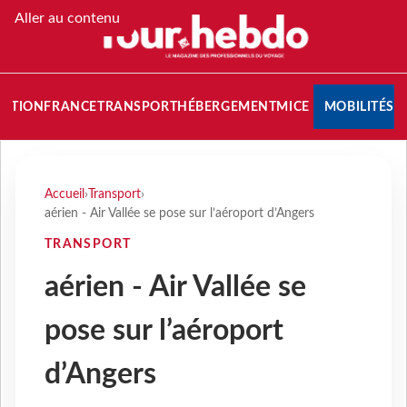
Aller au contenu
NATION
FRANCE
TRANSPORT
HÉBERGEMENT
MICE
MOBILITÉS
Accueil
›
Transport
›
aérien - Air Vallée se pose sur l’aéroport d’Angers
TRANSPORT
aérien - Air Vallée se
pose sur l’aéroport
d’Angers