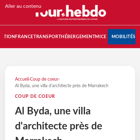
Aller au contenu
NATION
FRANCE
TRANSPORT
HÉBERGEMENT
MICE
MOBILITÉS
Accueil
›
Coup de coeur
›
Al Byda, une villa d'architecte près de Marrakech
COUP DE COEUR
Al Byda, une villa
d'architecte près de