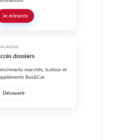
estinations.
Je m'inscris
AGAZINE
ccès dossiers
enchmarks marchés, Icotour et
uppléments Bus&Car.
Découvrir