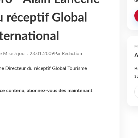
d
 réceptif Global
ternational
M
re Mise à jour : 23.01.2009
Par Rédaction
A
B
s
e ce contenu, abonnez-vous dès maintenant