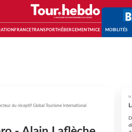
NATION
FRANCE
TRANSPORT
HÉBERGEMENT
MICE
MOBILITÉS
N
L
recteur du réceptif Global Tourisme International
D
d
pro - Alain Laflèche