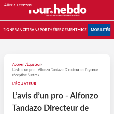
Aller au contenu
NATION
FRANCE
TRANSPORT
HÉBERGEMENT
MICE
MOBILITÉS
Accueil
›
L’Équateur
›
L’avis d’un pro - Alfonzo Tandazo Directeur de l’agence
réceptive Surtrek
L’ÉQUATEUR
L’avis d’un pro - Alfonzo
Tandazo Directeur de