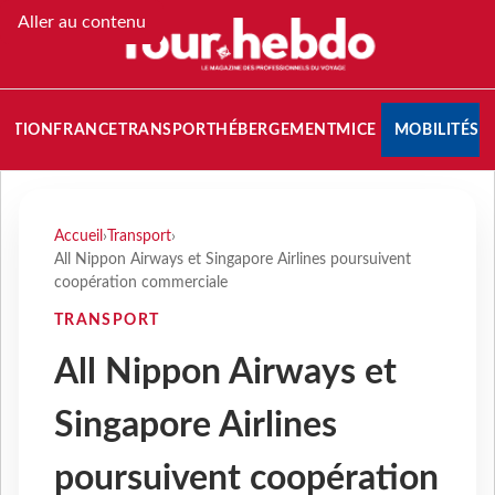
Aller au contenu
NATION
FRANCE
TRANSPORT
HÉBERGEMENT
MICE
MOBILITÉS
Accueil
›
Transport
›
All Nippon Airways et Singapore Airlines poursuivent
coopération commerciale
TRANSPORT
All Nippon Airways et
Singapore Airlines
poursuivent coopération