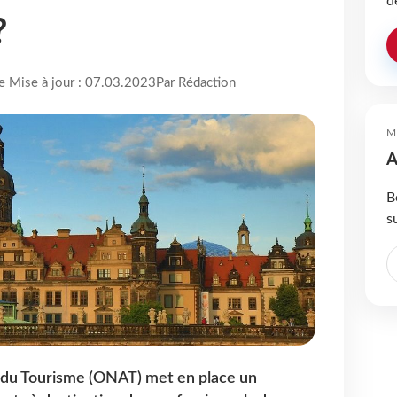
d
?
re Mise à jour : 07.03.2023
Par Rédaction
M
A
B
s
d du Tourisme (ONAT) met en place un