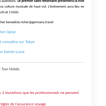
rs questions.
Le premier sales webinaire présentera la ville
 sa culture musicale de haut-vol. L’événement aura lieu en
9h30
et 11h00.
icher benedicte.richer@germany.travel
tion Qatar
t connaître sur Tokyo
on Sainte-Lucie
r
Tour Hebdo
.
s 3 mutations que les professionnels ne peuvent
règles de l’assurance voyage