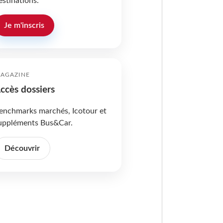
estinations.
Je m'inscris
AGAZINE
ccès dossiers
enchmarks marchés, Icotour et
uppléments Bus&Car.
Découvrir