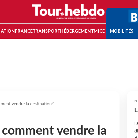
NATION
FRANCE
TRANSPORT
HÉBERGEMENT
MICE
MOBILITÉS
N
ment vendre la destination?
L
D
 comment vendre la
d