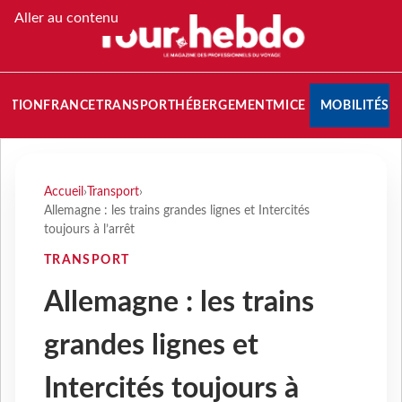
Aller au contenu
NATION
FRANCE
TRANSPORT
HÉBERGEMENT
MICE
MOBILITÉS
Accueil
›
Transport
›
Allemagne : les trains grandes lignes et Intercités
toujours à l’arrêt
TRANSPORT
Allemagne : les trains
grandes lignes et
Intercités toujours à