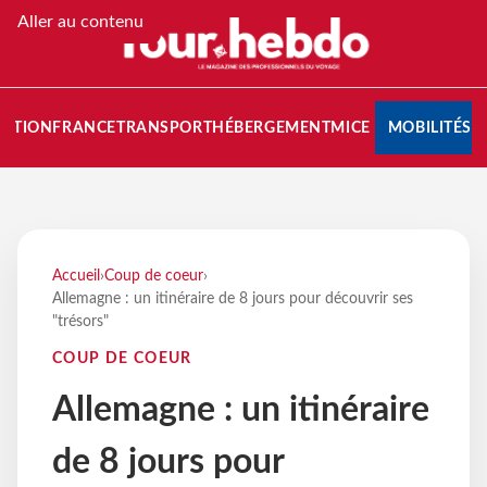
Aller au contenu
NATION
FRANCE
TRANSPORT
HÉBERGEMENT
MICE
MOBILITÉS
Accueil
›
Coup de coeur
›
Allemagne : un itinéraire de 8 jours pour découvrir ses
"trésors"
COUP DE COEUR
Allemagne : un itinéraire
de 8 jours pour