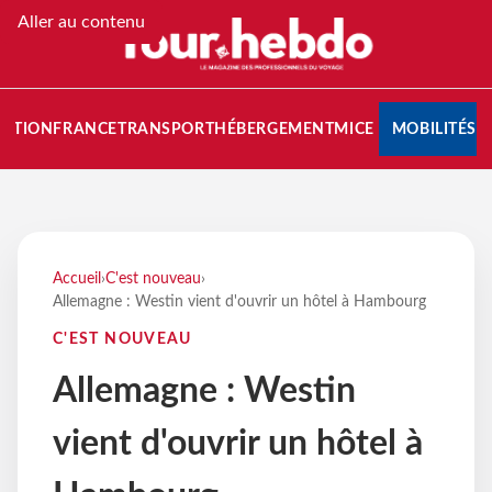
Aller au contenu
NATION
FRANCE
TRANSPORT
HÉBERGEMENT
MICE
MOBILITÉS
Accueil
›
C'est nouveau
›
Allemagne : Westin vient d'ouvrir un hôtel à Hambourg
C'EST NOUVEAU
Allemagne : Westin
vient d'ouvrir un hôtel à