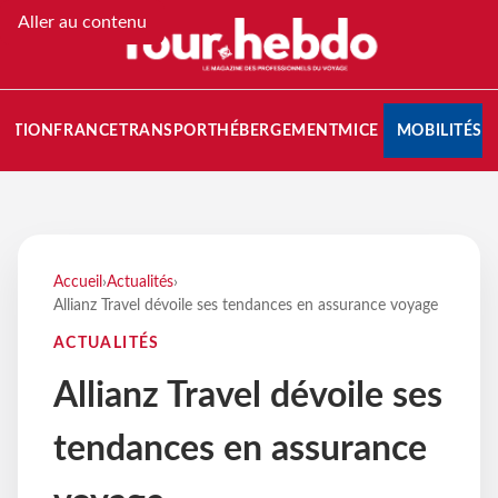
Aller au contenu
NATION
FRANCE
TRANSPORT
HÉBERGEMENT
MICE
MOBILITÉS
Accueil
›
Actualités
›
Allianz Travel dévoile ses tendances en assurance voyage
ACTUALITÉS
Allianz Travel dévoile ses
tendances en assurance