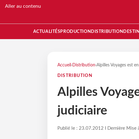
Aller au contenu
ACTUALITÉS
PRODUCTION
DISTRIBUTION
DESTI
Accueil
›
Distribution
›
Alpilles Voyages est e
DISTRIBUTION
Alpilles Voyag
judiciaire
Publié le : 23.07.2012 I Dernière Mise 