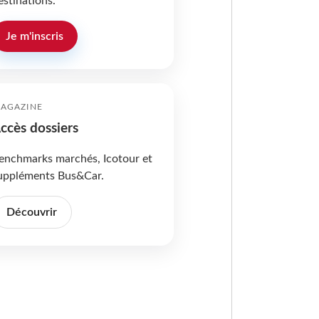
estinations.
Je m'inscris
AGAZINE
ccès dossiers
enchmarks marchés, Icotour et
uppléments Bus&Car.
Découvrir