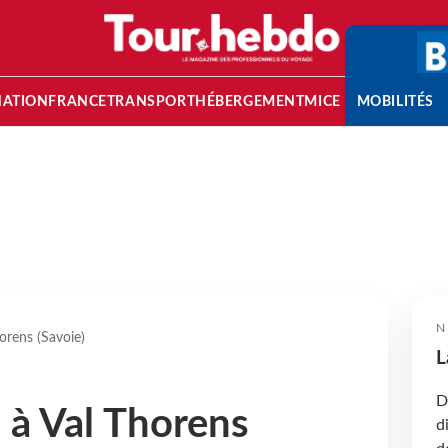
NATION
FRANCE
TRANSPORT
HÉBERGEMENT
MICE
MOBILITÉS
N
horens (Savoie)
L
D
, à Val Thorens
d