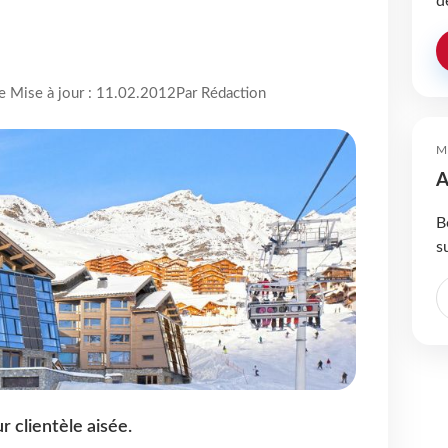
d
re Mise à jour : 11.02.2012
Par Rédaction
M
A
B
s
 clientèle aisée.