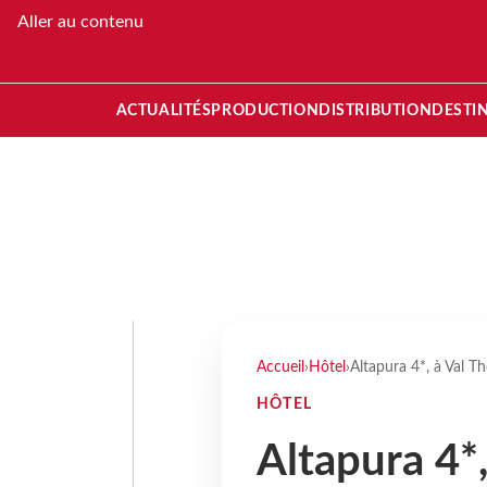
Aller au contenu
ACTUALITÉS
PRODUCTION
DISTRIBUTION
DESTI
Accueil
›
Hôtel
›
Altapura 4*, à Val T
HÔTEL
Altapura 4*