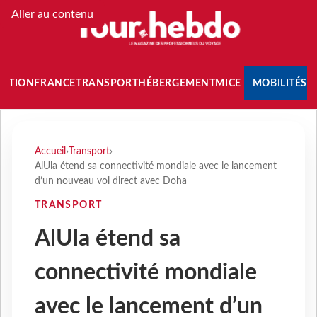
Aller au contenu
NATION
FRANCE
TRANSPORT
HÉBERGEMENT
MICE
MOBILITÉS
Accueil
›
Transport
›
AlUla étend sa connectivité mondiale avec le lancement
d’un nouveau vol direct avec Doha
TRANSPORT
AlUla étend sa
connectivité mondiale
avec le lancement d’un