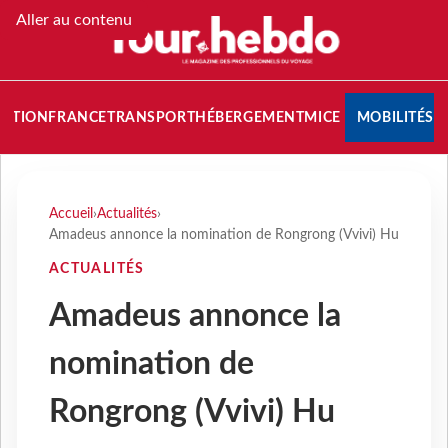
Aller au contenu
NATION
FRANCE
TRANSPORT
HÉBERGEMENT
MICE
MOBILITÉS
Accueil
›
Actualités
›
Amadeus annonce la nomination de Rongrong (Vvivi) Hu
ACTUALITÉS
Amadeus annonce la
nomination de
Rongrong (Vvivi) Hu