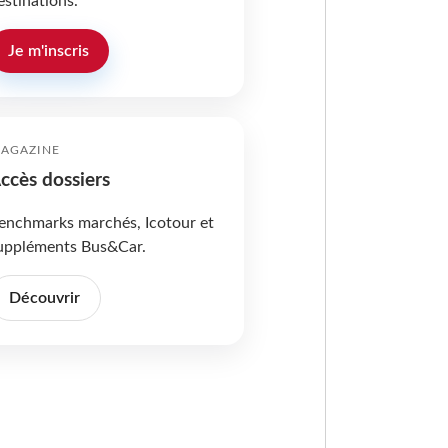
estinations.
Je m'inscris
AGAZINE
ccès dossiers
enchmarks marchés, Icotour et
uppléments Bus&Car.
Découvrir