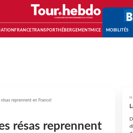
NATION
FRANCE
TRANSPORT
HÉBERGEMENT
MICE
MOBILITÉS
N
 résas reprennent en France!
L
D
es résas reprennent
d