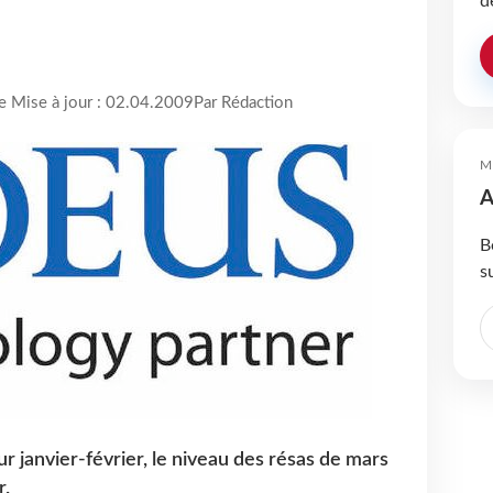
d
re Mise à jour : 02.04.2009
Par Rédaction
M
A
B
s
 janvier-février, le niveau des résas de mars
r.