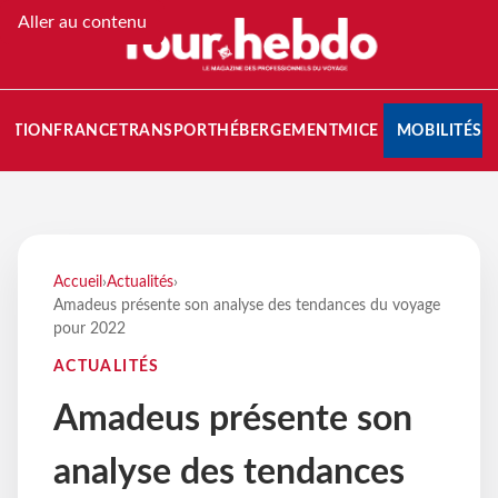
Aller au contenu
NATION
FRANCE
TRANSPORT
HÉBERGEMENT
MICE
MOBILITÉS
Accueil
›
Actualités
›
Amadeus présente son analyse des tendances du voyage
pour 2022
ACTUALITÉS
Amadeus présente son
analyse des tendances