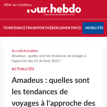
Aller au contenu
NATION
FRANCE
TRANSPORT
HÉBERGEMENT
MICE
MOBILITÉS
Accueil
›
Actualités
›
Amadeus : quelles sont les tendances de voyages à
l'approche des JO de Paris 2024 ?
ACTUALITÉS
Amadeus : quelles sont
les tendances de
voyages à l'approche des