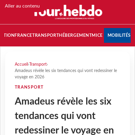
Aller au contenu
NATION
FRANCE
TRANSPORT
HÉBERGEMENT
MICE
MOBILITÉS
Accueil
›
Transport
›
Amadeus révèle les six tendances qui vont redessiner le
voyage en 2026
TRANSPORT
Amadeus révèle les six
tendances qui vont
redessiner le voyage en