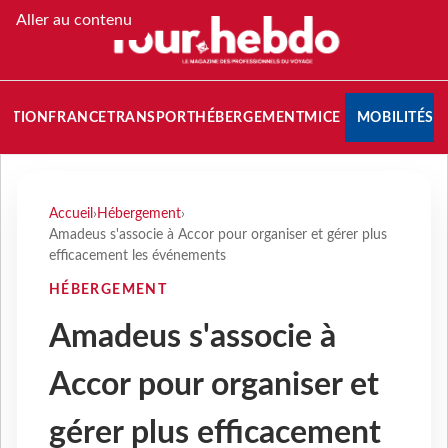
Aller au contenu
NATION
FRANCE
TRANSPORT
HÉBERGEMENT
MICE
MOBILITÉS
Accueil
›
Hébergement
›
Amadeus s'associe à Accor pour organiser et gérer plus
efficacement les événements
HÉBERGEMENT
Amadeus s'associe à
Accor pour organiser et
gérer plus efficacement