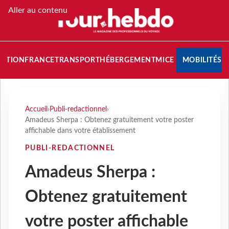
Aller au contenu
NATION
FRANCE
TRANSPORT
HÉBERGEMENT
MICE
MOBILITÉS
Accueil
›
Publi-redactionnel
›
Amadeus Sherpa : Obtenez gratuitement votre poster
affichable dans votre établissement
PUBLI-REDACTIONNEL
Amadeus Sherpa :
Obtenez gratuitement
votre poster affichable