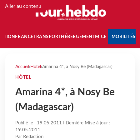
Aller au contenu
NATION
FRANCE
TRANSPORT
HÉBERGEMENT
MICE
MOBILITÉS
Accueil
›
Hôtel
›
Amarina 4*, à Nosy Be (Madagascar)
HÔTEL
Amarina 4*, à Nosy Be
(Madagascar)
Publié le : 19.05.2011 I Dernière Mise à jour :
19.05.2011
Par Rédaction