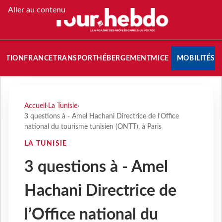
Aller au contenu
NATION
FRANCE
TRANSPORT
HÉBERGEMENT
MICE
MOBILITÉS
Accueil
›
La Tunisie
›
3 questions à - Amel Hachani Directrice de l’Office
national du tourisme tunisien (ONTT), à Paris
LA TUNISIE
3 questions à - Amel
Hachani Directrice de
l’Office national du