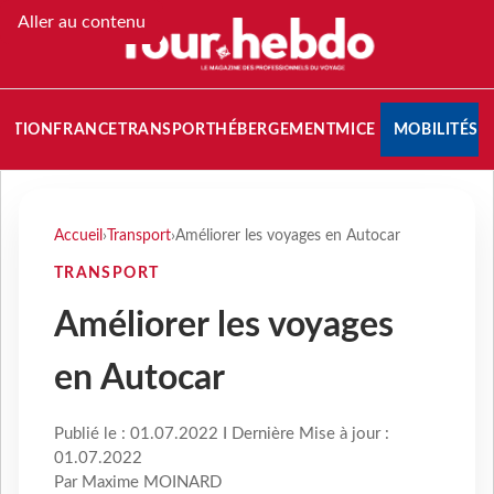
Aller au contenu
NATION
FRANCE
TRANSPORT
HÉBERGEMENT
MICE
MOBILITÉS
Accueil
›
Transport
›
Améliorer les voyages en Autocar
TRANSPORT
Améliorer les voyages
en Autocar
Publié le : 01.07.2022 I Dernière Mise à jour :
01.07.2022
Par Maxime MOINARD