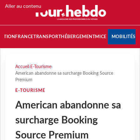
Aller au contenu
NATION
FRANCE
TRANSPORT
HÉBERGEMENT
MICE
MOBILITÉS
Accueil
›
E-Tourisme
›
American abandonne sa surcharge Booking Source
Premium
E-TOURISME
American abandonne sa
surcharge Booking
Source Premium