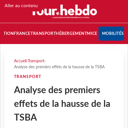
Aller au contenu
NATION
FRANCE
TRANSPORT
HÉBERGEMENT
MICE
MOBILITÉS
Accueil
›
Transport
›
Analyse des premiers effets de la hausse de la TSBA
TRANSPORT
Analyse des premiers
effets de la hausse de la
TSBA