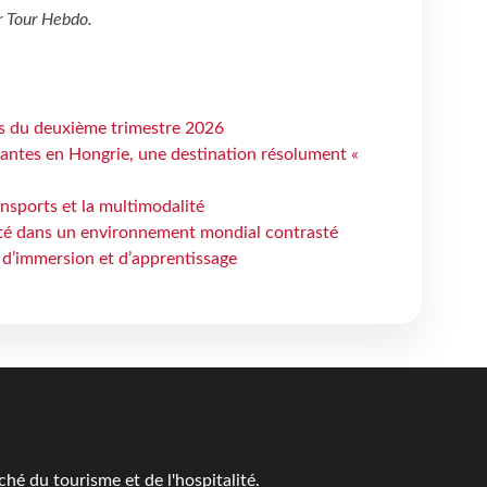
r
Tour Hebdo
.
ts du deuxième trimestre 2026
antes en Hongrie, une destination résolument «
ansports et la multimodalité
ité dans un environnement mondial contrasté
 d’immersion et d’apprentissage
é du tourisme et de l'hospitalité.