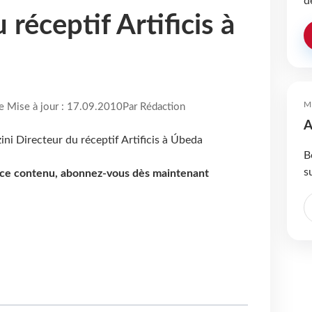
d
 réceptif Artificis à
M
re Mise à jour : 17.09.2010
Par Rédaction
A
B
s
e ce contenu, abonnez-vous dès maintenant