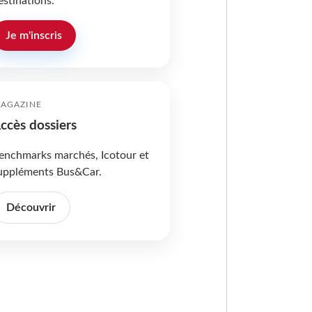
estinations.
Je m'inscris
AGAZINE
ccès dossiers
enchmarks marchés, Icotour et
uppléments Bus&Car.
Découvrir