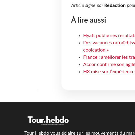
Article signé par
Rédaction
pou
À lire aussi
Hyatt publie ses résulta
Des vacances rafraîchiss
coolcation »
France : améliorer les tr
Accor confirme son agil
HX mise sur l’expérience
Tour Hebdo vous éclaire sur les mouvements du march