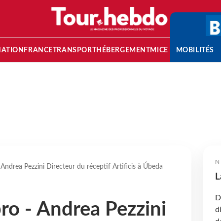
NATION
FRANCE
TRANSPORT
HÉBERGEMENT
MICE
MOBILITÉS
N
- Andrea Pezzini Directeur du réceptif Artificis à Úbeda
L
D
pro - Andrea Pezzini
d