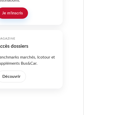
estinations.
Je m'inscris
AGAZINE
ccès dossiers
enchmarks marchés, Icotour et
uppléments Bus&Car.
Découvrir