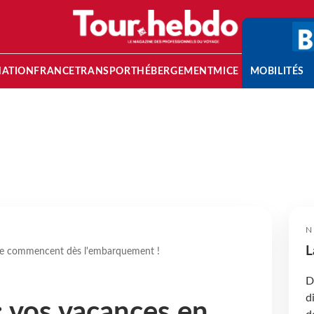
NATION
FRANCE
TRANSPORT
HÉBERGEMENT
MICE
MOBILITÉS
N
L
èce commencent dès l'embarquement !
D
d
: vos vacances en