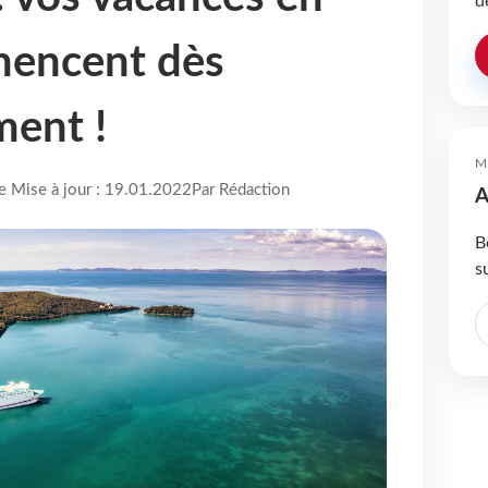
d
encent dès
ment !
M
re Mise à jour : 19.01.2022
Par Rédaction
A
B
s