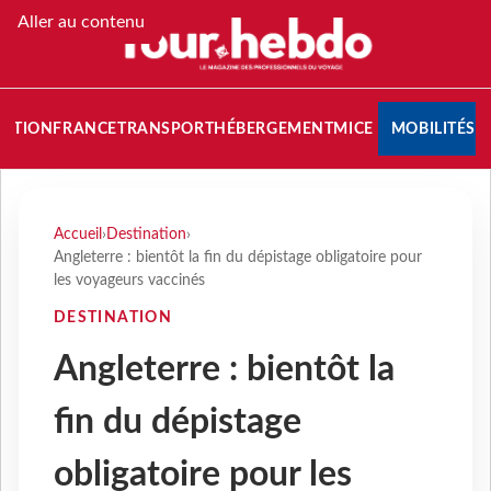
Aller au contenu
NATION
FRANCE
TRANSPORT
HÉBERGEMENT
MICE
MOBILITÉS
Accueil
›
Destination
›
Angleterre : bientôt la fin du dépistage obligatoire pour
les voyageurs vaccinés
DESTINATION
Angleterre : bientôt la
fin du dépistage
obligatoire pour les