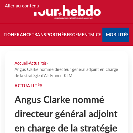
Aller au contenu
NATION
FRANCE
TRANSPORT
HÉBERGEMENT
MICE
MOBILITÉS
Accueil
›
Actualités
›
Angus Clarke nommé directeur général adjoint en charge
de la stratégie d'Air France-KLM
ACTUALITÉS
Angus Clarke nommé
directeur général adjoint
en charge de la stratégie