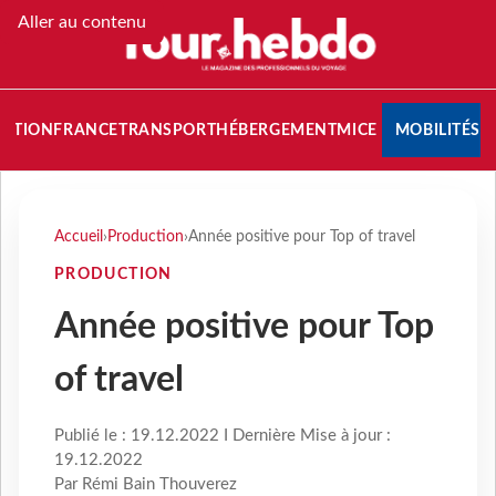
Aller au contenu
NATION
FRANCE
TRANSPORT
HÉBERGEMENT
MICE
MOBILITÉS
Accueil
›
Production
›
Année positive pour Top of travel
PRODUCTION
Année positive pour Top
of travel
Publié le : 19.12.2022 I Dernière Mise à jour :
19.12.2022
Par Rémi Bain Thouverez