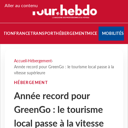
Aller au contenu
NATION
FRANCE
TRANSPORT
HÉBERGEMENT
MICE
MOBILITÉS
Accueil
›
Hébergement
›
Année record pour GreenGo : le tourisme local passe à la
vitesse supérieure
HÉBERGEMENT
Année record pour
GreenGo : le tourisme
local passe à la vitesse