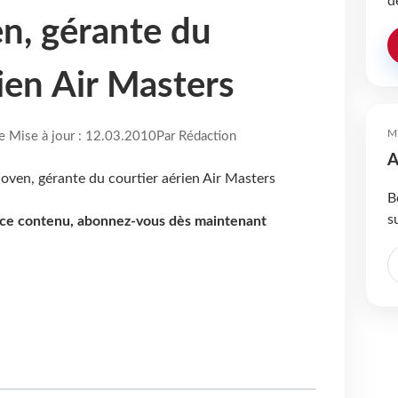
d
n, gérante du
ien Air Masters
M
re Mise à jour : 12.03.2010
Par Rédaction
A
B
s
e ce contenu, abonnez-vous dès maintenant