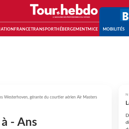
NATION
FRANCE
TRANSPORT
HÉBERGEMENT
MICE
MOBILITÉS
N
ns Westerhoven, gérante du courtier aérien Air Masters
L
D
 à - Ans
d