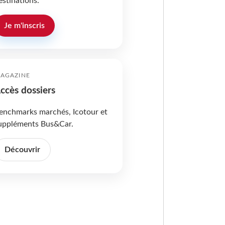
estinations.
Je m'inscris
AGAZINE
ccès dossiers
enchmarks marchés, Icotour et
uppléments Bus&Car.
Découvrir