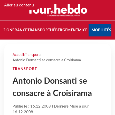
Aller au contenu
NATION
FRANCE
TRANSPORT
HÉBERGEMENT
MICE
MOBILITÉS
Accueil
›
Transport
›
Antonio Donsanti se consacre à Croisirama
TRANSPORT
Antonio Donsanti se
consacre à Croisirama
Publié le : 16.12.2008 I Dernière Mise à jour :
16.12.2008