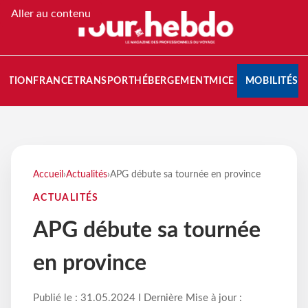
Aller au contenu
NATION
FRANCE
TRANSPORT
HÉBERGEMENT
MICE
MOBILITÉS
Accueil
›
Actualités
›
APG débute sa tournée en province
ACTUALITÉS
APG débute sa tournée
en province
Publié le : 31.05.2024 I Dernière Mise à jour :