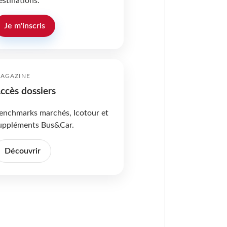
estinations.
Je m'inscris
AGAZINE
ccès dossiers
enchmarks marchés, Icotour et
uppléments Bus&Car.
Découvrir