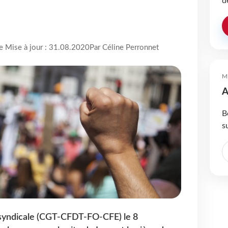
d
re Mise à jour : 31.08.2020
Par Céline Perronnet
M
A
B
s
tersyndicale (CGT-CFDT-FO-CFE) le 8