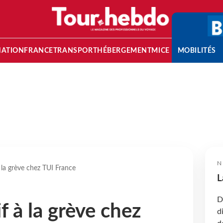
NATION
FRANCE
TRANSPORT
HÉBERGEMENT
MICE
MOBILITÉS
N
 la grève chez TUI France
L
D
 à la grève chez
d