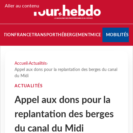
Aller au contenu
NATION
FRANCE
TRANSPORT
HÉBERGEMENT
MICE
MOBILITÉS
Accueil
›
Actualités
›
Appel aux dons pour la replantation des berges du canal
du Midi
ACTUALITÉS
Appel aux dons pour la
replantation des berges
du canal du Midi