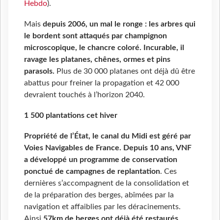
Hebdo
).
Mais
depuis 2006, un mal le ronge :
les arbres qui
le bordent
sont
attaqué
s
par champignon
microscopique, le chancre coloré.
Incurable, il
ravage
l
es
platanes,
chênes, ormes et pins
parasols.
Plus de 30 000 platanes ont déjà dû être
abattus pour freiner la propagation et 42 000
devraient touchés à l’horizon 2040.
1 500 plantations cet hiver
P
ropriété de l’État,
le
canal du Midi est géré par
V
oies
N
avigables de France.
Depuis 10 ans,
VN
F
a
développ
é
un programme de conservation
p
onctué de campagnes de replantation
. Ces
dernières s’accompagnent de la consolidation et
de la préparation des berges, abîmées par la
navigation et affaiblies par les déracinements.
Ainsi
57km de berges ont déjà été restaurés
.