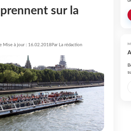
d
eprennent sur la
M
re Mise à jour : 16.02.2018
Par La rédaction
A
B
s