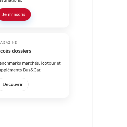
estinations.
Je m'inscris
AGAZINE
ccès dossiers
enchmarks marchés, Icotour et
uppléments Bus&Car.
Découvrir