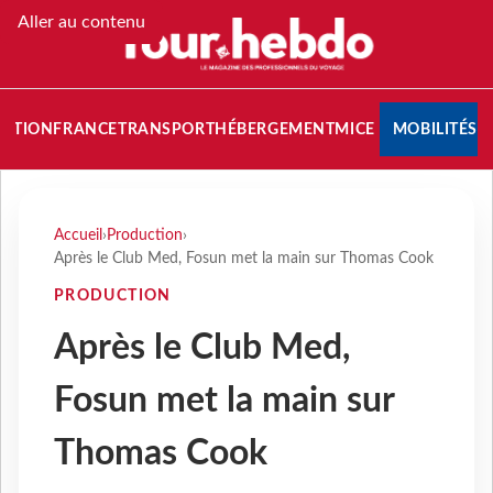
Aller au contenu
NATION
FRANCE
TRANSPORT
HÉBERGEMENT
MICE
MOBILITÉS
Accueil
›
Production
›
Après le Club Med, Fosun met la main sur Thomas Cook
PRODUCTION
Après le Club Med,
Fosun met la main sur
Thomas Cook