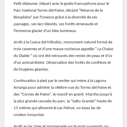
Petit déjeuner. Départ avec le guide francophone pour le
Parc National Torres del Paine, déclaré "Réserve de la
Biosphère" par l'Unesco grâce à la diversité de ses
paysages, ses lacs bleutés, ses forêts émeraude et
l'immense glacier d'un bleu lumineux.
Arrêt à la Cueva del Milodón, monument naturel formé de
trois cavernes et d'une masse rocheuse appelée " La Chaise
du Diable " où ont été retrouvés des restes de peau et d'os
d'un animal éteint. Observation des forêts de conifères et
de fougères géantes.
Continuation à pied par le sentier qui mène à la Laguna
Amarga pour admirer la célèbre vue du Torres del Paine et
des "Cornes de Paine", le massif en granit. Marche jusqu'à
la plus grande cascade du parc, la "Salto Grande" haute de
15 mètres qui alimente le Lac Pehoe, un beau lac de
couleur turquoise.
Arrêt au lac Grey et promenade sur le pont suspendu au-