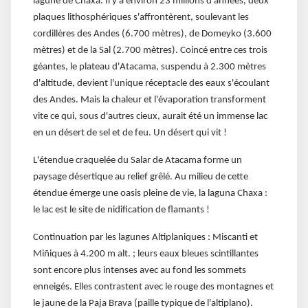
lagune de Chaxa. Il y a environ 23 millions d'années, deux
plaques lithosphériques s'affrontèrent, soulevant les
cordillères des Andes (6.700 mètres), de Domeyko (3.600
mètres) et de la Sal (2.700 mètres). Coincé entre ces trois
géantes, le plateau d'Atacama, suspendu à 2.300 mètres
d'altitude, devient l'unique réceptacle des eaux s'écoulant
des Andes. Mais la chaleur et l'évaporation transforment
vite ce qui, sous d'autres cieux, aurait été un immense lac
en un désert de sel et de feu. Un désert qui vit !
L'étendue craquelée du Salar de Atacama forme un
paysage désertique au relief grêlé. Au milieu de cette
étendue émerge une oasis pleine de vie, la laguna Chaxa :
le lac est le site de nidification de flamants !
Continuation par les lagunes Altiplaniques : Miscanti et
Miñiques à 4.200 m alt. ; leurs eaux bleues scintillantes
sont encore plus intenses avec au fond les sommets
enneigés. Elles contrastent avec le rouge des montagnes et
le jaune de la Paja Brava (paille typique de l'altiplano).