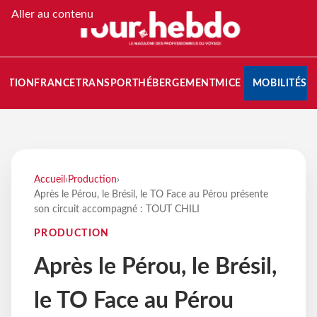
Aller au contenu
NATION
FRANCE
TRANSPORT
HÉBERGEMENT
MICE
MOBILITÉS
Accueil
›
Production
›
Après le Pérou, le Brésil, le TO Face au Pérou présente
son circuit accompagné : TOUT CHILI
PRODUCTION
Après le Pérou, le Brésil,
le TO Face au Pérou