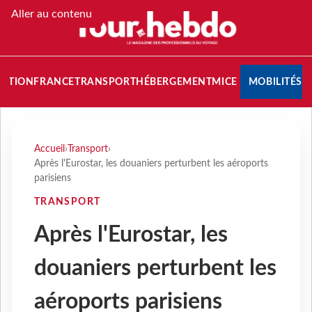
Aller au contenu
NATION
FRANCE
TRANSPORT
HÉBERGEMENT
MICE
MOBILITÉS
Accueil
›
Transport
›
Après l'Eurostar, les douaniers perturbent les aéroports
parisiens
TRANSPORT
Après l'Eurostar, les
douaniers perturbent les
aéroports parisiens