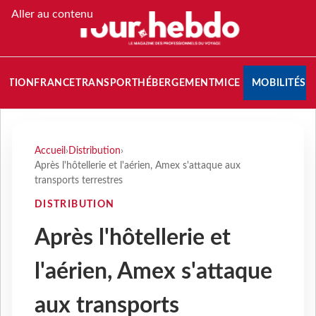
Aller au contenu
NATION
FRANCE
TRANSPORT
HÉBERGEMENT
MICE
MOBILITÉS
Accueil
›
Distribution
›
Après l'hôtellerie et l'aérien, Amex s'attaque aux
transports terrestres
DISTRIBUTION
Après l'hôtellerie et
l'aérien, Amex s'attaque
aux transports