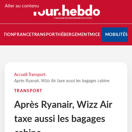
Aller au contenu
NATION
FRANCE
TRANSPORT
HÉBERGEMENT
MICE
MOBILITÉS
Accueil
›
Transport
›
Après Ryanair, Wizz Air taxe aussi les bagages cabine
TRANSPORT
Après Ryanair, Wizz Air
taxe aussi les bagages