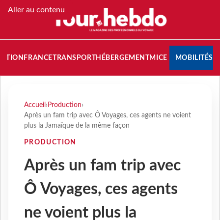
Aller au contenu
NATION
FRANCE
TRANSPORT
HÉBERGEMENT
MICE
MOBILITÉS
Accueil
›
Production
›
Après un fam trip avec Ô Voyages, ces agents ne voient
plus la Jamaïque de la même façon
PRODUCTION
Après un fam trip avec
Ô Voyages, ces agents
ne voient plus la