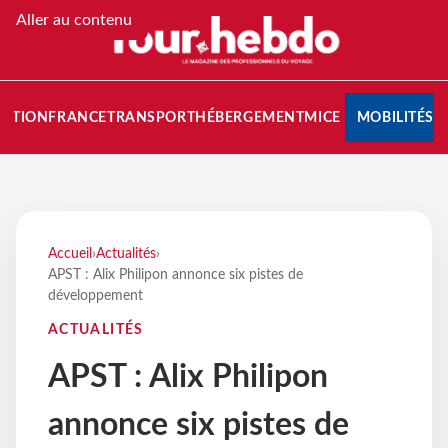
Aller au contenu
NATION
FRANCE
TRANSPORT
HÉBERGEMENT
MICE
MOBILITÉS
Accueil
›
Actualités
›
APST : Alix Philipon annonce six pistes de
développement
ACTUALITÉS
APST : Alix Philipon
annonce six pistes de