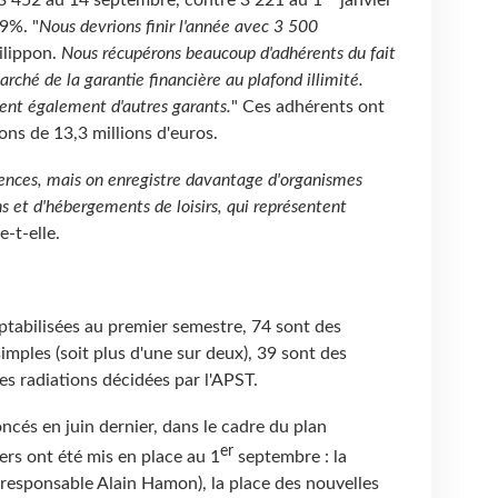
3 452 au 14 septembre, contre 3 221 au 1
janvier
9%. "
Nous devrions finir l'année avec 3 500
ilippon.
Nous récupérons beaucoup d'adhérents du fait
rché de la garantie financière au plafond illimité.
ent également d'autres garants.
" Ces adhérents ont
ns de 13,3 millions d'euros.
ences, mais on enregistre davantage d'organismes
ns et d'hébergements de loisirs, qui représentent
e-t-elle.
tabilisées au premier semestre, 74 sont des
simples (soit plus d'une sur deux), 39 sont des
es radiations décidées par l'APST.
cés en juin dernier, dans le cadre du plan
er
ers ont été mis en place au 1
septembre : la
(responsable Alain Hamon), la place des nouvelles