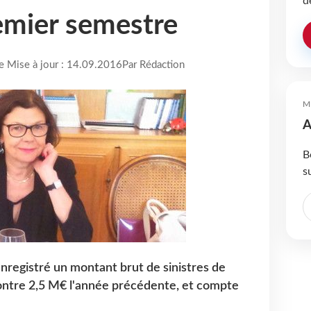
d
emier semestre
re Mise à jour : 14.09.2016
Par Rédaction
M
A
B
s
enregistré un montant brut de sinistres de
contre 2,5 M€ l'année précédente, et compte