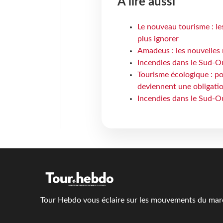
À lire aussi
Le nouveau tourisme : le
plus ignorer
Amadeus : les nouvelles 
Incendies dans le Sud-Oue
Tourisme écologique : po
deviennent une obligatio
Incendies dans le Sud-Ou
Tour Hebdo vous éclaire sur les mouvements du march