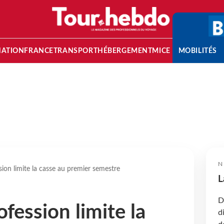
NATION
FRANCE
TRANSPORT
HÉBERGEMENT
MICE
MOBILITÉS
N
sion limite la casse au premier semestre
L
D
ofession limite la
d