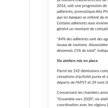
Le nombre d'adhérents est de 
2016, soit une progression de 
adhérents
, pronostique Alix Ph
que les banques se retirent du ma
Certains adhérents nous revienn
généré un montant de cotisatio
"
84% des adhérents sont des ag
locaux de tourisme, d'associatio
désormais 15% du total
", indiqu
Six ateliers mis en place
Parmi les 142 démissions comp
cessations d'activité pures et 
départs de l'APST et 29 sont d
Concernant les chantiers annon
"Ensemble vers 2020", six ateli
coordination avec les régions 