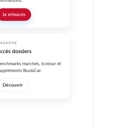
estinations.
Je m'inscris
AGAZINE
ccès dossiers
enchmarks marchés, Icotour et
uppléments Bus&Car.
Découvrir