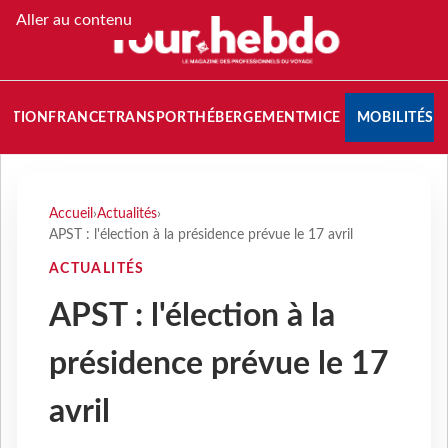
Aller au contenu
NATION
FRANCE
TRANSPORT
HÉBERGEMENT
MICE
MOBILITÉS
Accueil
›
Actualités
›
APST : l'élection à la présidence prévue le 17 avril
ACTUALITÉS
APST : l'élection à la
présidence prévue le 17
avril