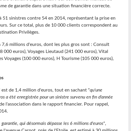
sme de garantie dans une situation financière correcte.
 à 51 sinistres contre 54 en 2014, représentant la prise en
rs. Sur ce total, plus de 10 000 clients correspondent au
tination Privilèges.
 7,6 millions d'euros, dont les plus gros sont : Consult
368 000 euros), Voyages Lieutaud (241 000 euros), Vital
es Voyages (100 000 euros), H Tourisme (105 000 euros),
os
f est de 1,4 million d'euros, tout en sachant "
qu'une
s a été enregistrée pour un sinistre survenu en fin d'année
e de l'association dans le rapport financier. Pour rappel,
014.
garantie, qui désormais dépasse les 6 millions d'euros"
,
 l'avenue Carnot, près de l'Etoile, est estimé à 30 millions