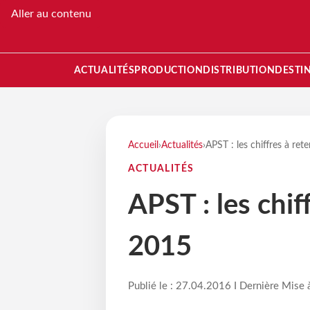
Aller au contenu
ACTUALITÉS
PRODUCTION
DISTRIBUTION
DESTI
Accueil
›
Actualités
›
APST : les chiffres à ret
ACTUALITÉS
APST : les chif
2015
Publié le : 27.04.2016 I Dernière Mise 