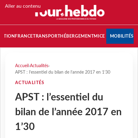
Aller au contenu
NATION
FRANCE
TRANSPORT
HÉBERGEMENT
MICE
MOBILITÉS
Accueil
›
Actualités
›
APST : l’essentiel du bilan de l’année 2017 en 1’30
ACTUALITÉS
APST : l’essentiel du
bilan de l’année 2017 en
1’30